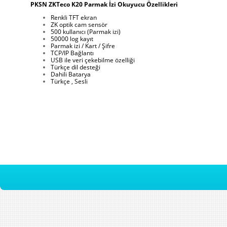
PKSN ZKTeco K20 Parmak İzi Okuyucu Özellikleri
Renkli TFT ekran
ZK optik cam sensör
500 kullanıcı (Parmak izi)
50000 log kayıt
Parmak izi / Kart / Şifre
TCP/IP Bağlantı
USB ile veri çekebilme özelliği
Türkçe dil desteği
Dahili Batarya
Türkçe , Sesli