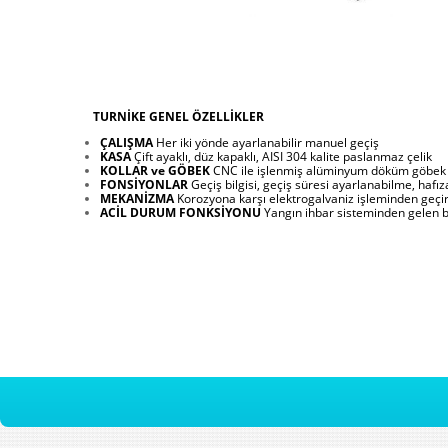
TURNİKE GENEL ÖZELLİKLER
ÇALIŞMA
Her iki yönde ayarlanabilir manuel geçiş
KASA
Çift ayaklı, düz kapaklı, AISI 304 kalite paslanmaz çelik
KOLLAR ve GÖBEK
CNC ile işlenmiş alüminyum döküm göbek v
FONSİYONLAR
Geçiş bilgisi, geçiş süresi ayarlanabilme, hafız
MEKANİZMA
Korozyona karşı elektrogalvaniz işleminden geçiri
ACİL DURUM FONKSİYONU
Yangın ihbar sisteminden gelen bil